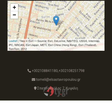
+
−
Leaflet
| Tiles © Esri — Source: Esri, DeLorme, NAVTEQ, USGS, Intermap,
iPC, NRCAN, Esri Japan, METI, Esri China (Hong Kong), Esri (Thailand),
TomTom, 2012
+302108841180,+302108251798
tomeli@elsastavropoulou.gr
Σπετσοπούλας 7, Κυψέλη