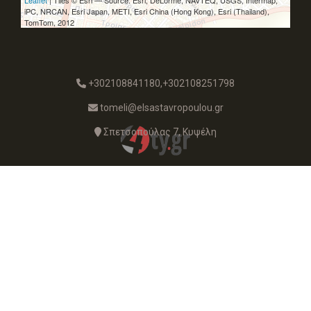
Leaflet
| Tiles © Esri — Source: Esri, DeLorme, NAVTEQ, USGS, Intermap,
iPC, NRCAN, Esri Japan, METI, Esri China (Hong Kong), Esri (Thailand),
TomTom, 2012
+302108841180,+302108251798
tomeli@elsastavropoulou.gr
Σπετσοπούλας 7, Κυψέλη